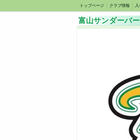
トップページ
クラブ情報
入
2022賛助会員一覧
富山サンダーバー