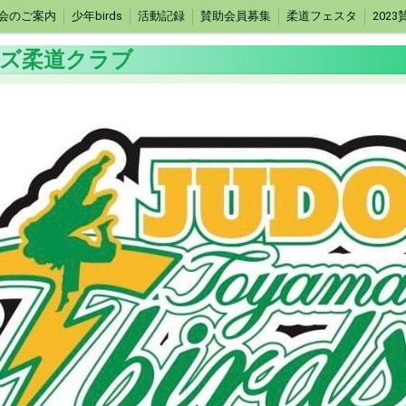
会のご案内
少年birds
活動記録
賛助会員募集
柔道フェスタ
202
ズ柔道クラブ