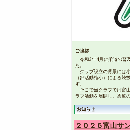
ご挨拶
令和3年4月に柔道の普
た。
クラブ設立の背景には小
（部活動縮小）による競
す。
そこで当クラブでは富山
ラブ活動を展開し、柔道
お知らせ
２０２６富山サ